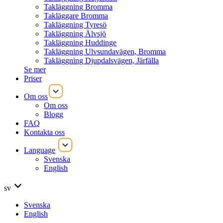
Takläggning Bromma
Takläggare Bromma
Takläggning Tyresö
Takläggning Älvsjö
Takläggning Huddinge
Takläggning Ulvsundavägen, Bromma
Takläggning Djupdalsvägen, Järfälla
Se mer
Priser
Om oss
Om oss
Blogg
FAQ
Kontakta oss
Language
Svenska
English
sv
Svenska
English