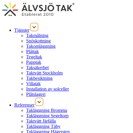
Tjänster
Takmålning
Snöskottning
Takomläggning
Plåttak
Tegeltak
Papptak
Taksäkerhet
Taktvätt Stockholm
Takbesiktning
Villatak
Installation av solceller
Plåtslageri
Referenser
Takläggning Bromma
Takläggning Segeltorp
Taktvätt Järfälla
Takläggning Täby
Takläggning Hägersten