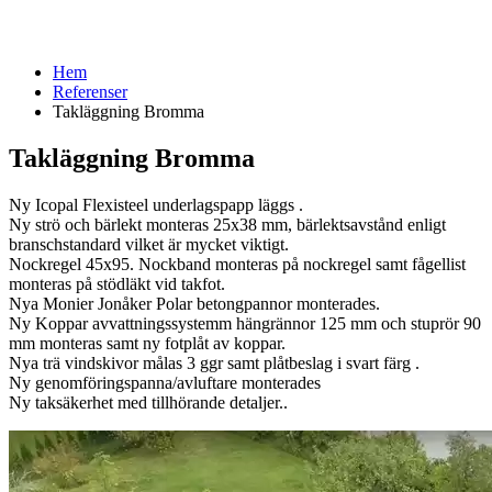
Hem
Referenser
Takläggning Bromma
Takläggning Bromma
Ny Icopal Flexisteel underlagspapp läggs .
Ny strö och bärlekt monteras 25x38 mm, bärlektsavstånd enligt
branschstandard vilket är mycket viktigt.
Nockregel 45x95. Nockband monteras på nockregel samt fågellist
monteras på stödläkt vid takfot.
Nya Monier Jonåker Polar betongpannor monterades.
Ny Koppar avvattningssystemm hängrännor 125 mm och stuprör 90
mm monteras samt ny fotplåt av koppar.
Nya trä vindskivor målas 3 ggr samt plåtbeslag i svart färg .
Ny genomföringspanna/avluftare monterades
Ny taksäkerhet med tillhörande detaljer..