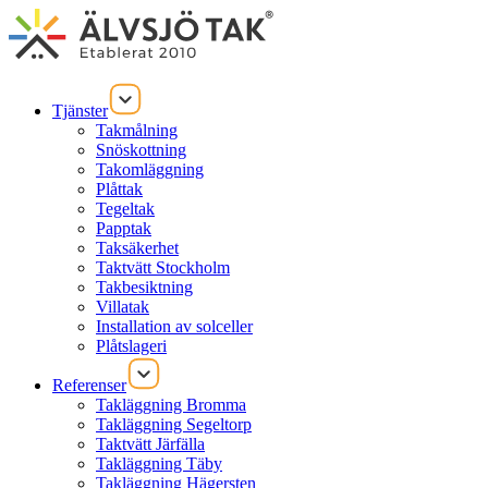
Tjänster
Takmålning
Snöskottning
Takomläggning
Plåttak
Tegeltak
Papptak
Taksäkerhet
Taktvätt Stockholm
Takbesiktning
Villatak
Installation av solceller
Plåtslageri
Referenser
Takläggning Bromma
Takläggning Segeltorp
Taktvätt Järfälla
Takläggning Täby
Takläggning Hägersten