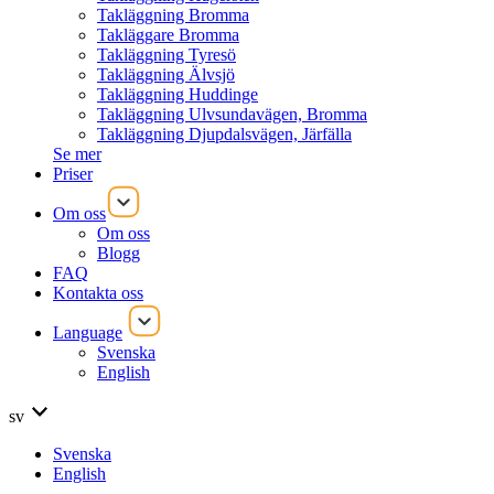
Takläggning Bromma
Takläggare Bromma
Takläggning Tyresö
Takläggning Älvsjö
Takläggning Huddinge
Takläggning Ulvsundavägen, Bromma
Takläggning Djupdalsvägen, Järfälla
Se mer
Priser
Om oss
Om oss
Blogg
FAQ
Kontakta oss
Language
Svenska
English
sv
Svenska
English