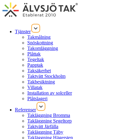
Tjänster
Takmålning
Snöskottning
Takomläggning
Plåttak
Tegeltak
Papptak
Taksäkerhet
Taktvätt Stockholm
Takbesiktning
Villatak
Installation av solceller
Plåtslageri
Referenser
Takläggning Bromma
Takläggning Segeltorp
Taktvätt Järfälla
Takläggning Täby
Takläggning Hägersten