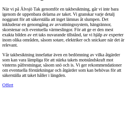
När vi på Älvsjö Tak genomför en takbesiktning, går vi inte bara
igenom de uppenbara delarna av taket. Vi granskar varje detalj
noggrant för att säkerställa att inget lämnas åt slumpen. Det
inkluderar en genomgång av avvattningssystem, hängrännor,
skorstenar och eventuella värmeslingor. För att ge er den mest
exakta bilden av ert taks nuvarande tillstånd, tar vi hjälp av experter
inom olika områden, såsom sotare, elektriker och snickare när det är
relevant.
Vår takbesiktning innefattar även en bedömning av vilka åtgärder
som kan vara lämpliga för att stärka takets motståndskraft mot
vinterns påfrestningar, såsom snö och is. Vi ger rekommendationer
om eventuella förstärkningar och åtgärder som kan behövas för att
säkerställa att taket håller i längden.
Offert