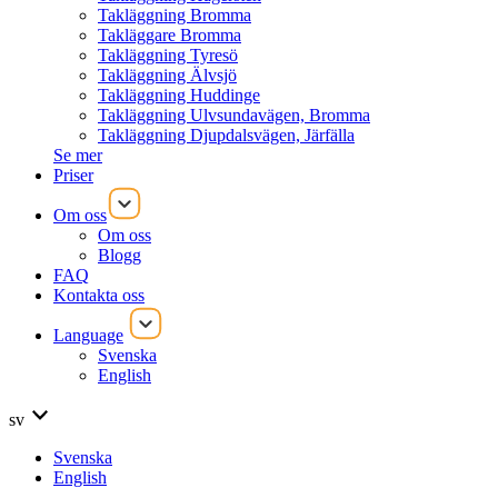
Takläggning Bromma
Takläggare Bromma
Takläggning Tyresö
Takläggning Älvsjö
Takläggning Huddinge
Takläggning Ulvsundavägen, Bromma
Takläggning Djupdalsvägen, Järfälla
Se mer
Priser
Om oss
Om oss
Blogg
FAQ
Kontakta oss
Language
Svenska
English
sv
Svenska
English