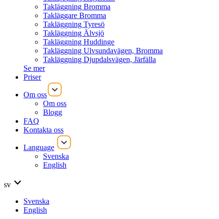
Takläggning Bromma
Takläggare Bromma
Takläggning Tyresö
Takläggning Älvsjö
Takläggning Huddinge
Takläggning Ulvsundavägen, Bromma
Takläggning Djupdalsvägen, Järfälla
Se mer
Priser
Om oss
Om oss
Blogg
FAQ
Kontakta oss
Language
Svenska
English
sv
Svenska
English