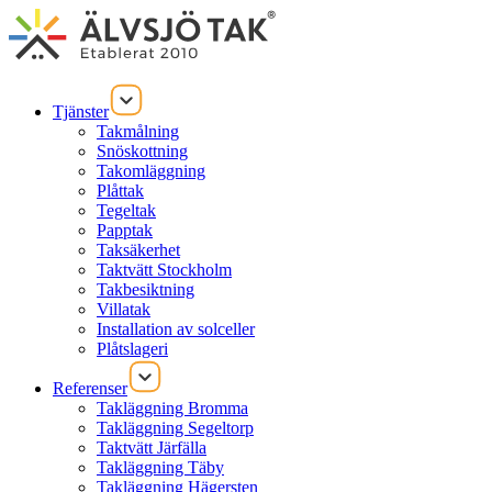
Tjänster
Takmålning
Snöskottning
Takomläggning
Plåttak
Tegeltak
Papptak
Taksäkerhet
Taktvätt Stockholm
Takbesiktning
Villatak
Installation av solceller
Plåtslageri
Referenser
Takläggning Bromma
Takläggning Segeltorp
Taktvätt Järfälla
Takläggning Täby
Takläggning Hägersten