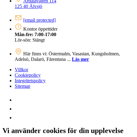
Årdalavägen 114
125 40 Älvsjö
[email protected]
Kontor öppettider
Mån-fre: 7:00-17:00
Lör-sön: Stängt
Här finns vi: Östermalm, Vasastan, Kungsholmen,
Adelsö, Dalarö, Färentuna ...
Läs mer
Villkor
Cookiepolicy
Integritetspolicy
Sitemap
Vi använder cookies för din upplevelse