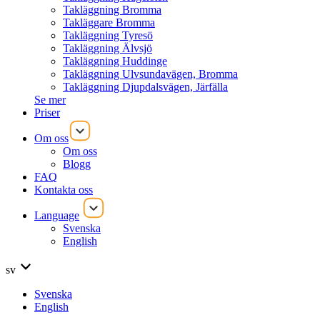
Takläggning Bromma
Takläggare Bromma
Takläggning Tyresö
Takläggning Älvsjö
Takläggning Huddinge
Takläggning Ulvsundavägen, Bromma
Takläggning Djupdalsvägen, Järfälla
Se mer
Priser
Om oss
Om oss
Blogg
FAQ
Kontakta oss
Language
Svenska
English
sv
Svenska
English