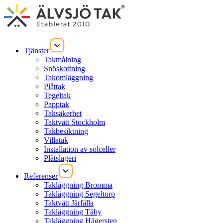
Tjänster
Takmålning
Snöskottning
Takomläggning
Plåttak
Tegeltak
Papptak
Taksäkerhet
Taktvätt Stockholm
Takbesiktning
Villatak
Installation av solceller
Plåtslageri
Referenser
Takläggning Bromma
Takläggning Segeltorp
Taktvätt Järfälla
Takläggning Täby
Takläggning Hägersten