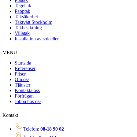
Plåttak
Tegeltak
Papptak
Taksäkerhet
Taktvätt Stockholm
Takbesiktning
Villatak
Installation av solceller
MENU
Startsida
Referenser
Priser
Om oss
Tjänster
Kontakta oss
Förfrågan
Jobba hos oss
Kontakt
Telefon:
08-18 90 02