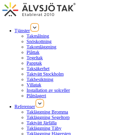
Tjänster
Takmålning
Snöskottning
Takomläggning
Plåttak
Tegeltak
Papptak
Taksäkerhet
Taktvätt Stockholm
Takbesiktning
Villatak
Installation av solceller
Plåtslageri
Referenser
Takläggning Bromma
Takläggning Segeltorp
Taktvätt Järfälla
Takläggning Täby
Takläggning Hägersten