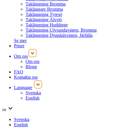
Takläggning Bromma
Takläggare Bromma
Takläggning Tyresö
Takläggning Älvsjö
Takläggning Huddinge
Takläggning Ulvsundavägen, Bromma
Takläggning Djupdalsvägen, Järfälla
Se mer
Priser
Om oss
Om oss
Blogg
FAQ
Kontakta oss
Language
Svenska
English
sv
Svenska
English