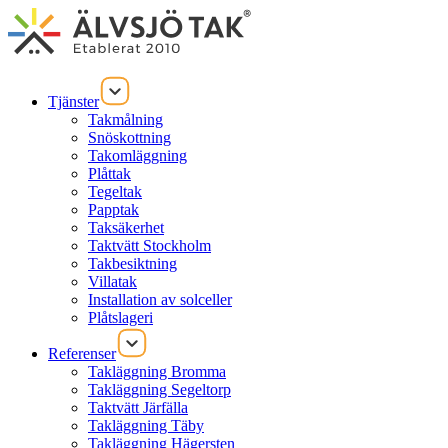
Tjänster
Takmålning
Snöskottning
Takomläggning
Plåttak
Tegeltak
Papptak
Taksäkerhet
Taktvätt Stockholm
Takbesiktning
Villatak
Installation av solceller
Plåtslageri
Referenser
Takläggning Bromma
Takläggning Segeltorp
Taktvätt Järfälla
Takläggning Täby
Takläggning Hägersten