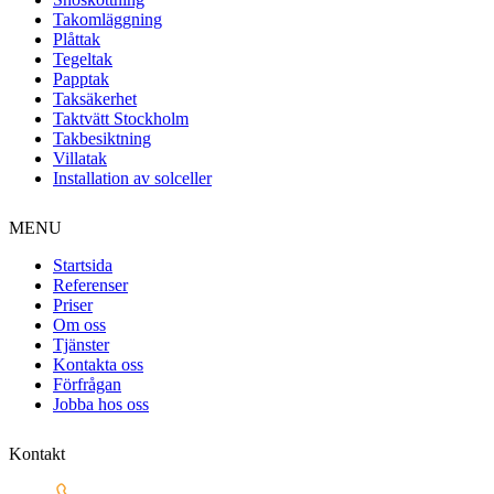
Takomläggning
Plåttak
Tegeltak
Papptak
Taksäkerhet
Taktvätt Stockholm
Takbesiktning
Villatak
Installation av solceller
MENU
Startsida
Referenser
Priser
Om oss
Tjänster
Kontakta oss
Förfrågan
Jobba hos oss
Kontakt