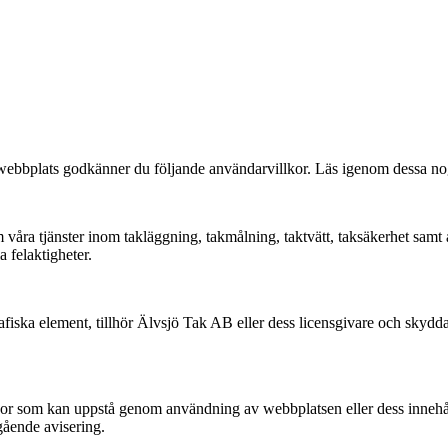
bplats godkänner du följande användarvillkor. Läs igenom dessa noggr
 våra tjänster inom takläggning, takmålning, taktvätt, taksäkerhet samt 
a felaktigheter.
afiska element, tillhör Älvsjö Tak AB eller dess licensgivare och skyddas
dor som kan uppstå genom användning av webbplatsen eller dess innehåll. 
egående avisering.