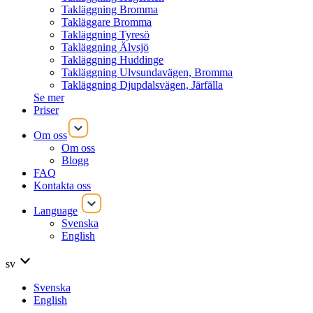
Takläggning Bromma
Takläggare Bromma
Takläggning Tyresö
Takläggning Älvsjö
Takläggning Huddinge
Takläggning Ulvsundavägen, Bromma
Takläggning Djupdalsvägen, Järfälla
Se mer
Priser
Om oss
Om oss
Blogg
FAQ
Kontakta oss
Language
Svenska
English
sv
Svenska
English