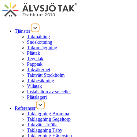
Tjänster
Takmålning
Snöskottning
Takomläggning
Plåttak
Tegeltak
Papptak
Taksäkerhet
Taktvätt Stockholm
Takbesiktning
Villatak
Installation av solceller
Plåtslageri
Referenser
Takläggning Bromma
Takläggning Segeltorp
Taktvätt Järfälla
Takläggning Täby
Takläggning Hägersten