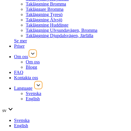
Takläggning Bromma
Takläggare Bromma
Takläggning Tyresö
Takläggning Älvsjö
Takläggning Huddinge
Takläggning Ulvsundavägen, Bromma
Takläggning Djupdalsvägen, Järfälla
Se mer
Priser
Om oss
Om oss
Blogg
FAQ
Kontakta oss
Language
Svenska
English
sv
Svenska
English