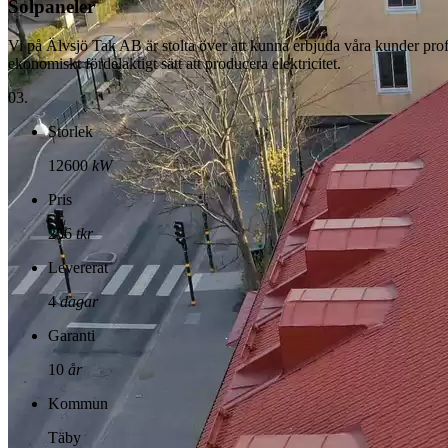
Solpaneler
Vi på Älvsjö Tak AB är stolta över att kunna erbjuda våra kunder profess
ekonomiskt fördelaktigt sätt att producera elektricitet.
03.
Storlek
12600
kW
Pris
256
tkr
Levererat
4
dagar
Garanti
10
år
Kommun
Täby