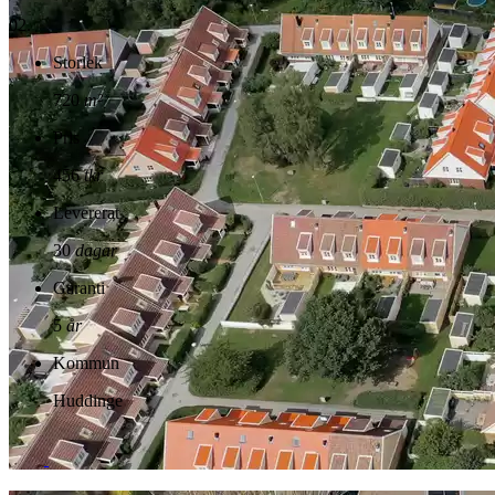
02.
Storlek
720
m²
Pris
456
tkr
Levererat
30
dagar
Garanti
5
år
Kommun
Huddinge