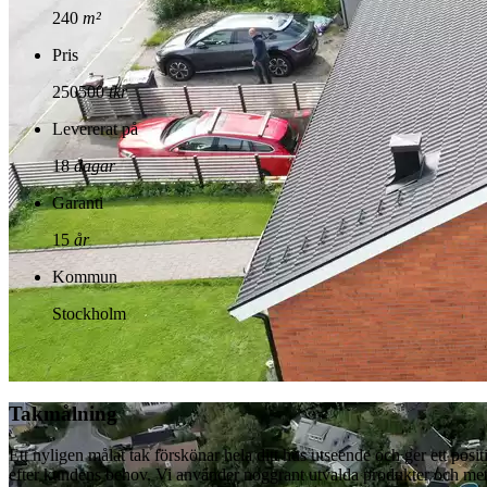
240
m²
Pris
250500
tkr
Levererat på
18
dagar
Garanti
15
år
Kommun
Stockholm
Takmålning
Ett nyligen målat tak förskönar hela ditt hus utseende och ger ett positi
efter kundens behov. Vi använder noggrant utvalda produkter och metod