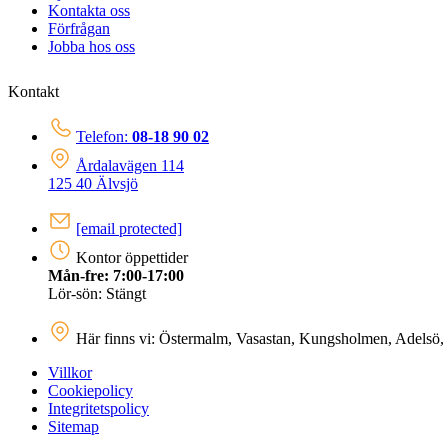
Kontakta oss
Förfrågan
Jobba hos oss
Kontakt
Telefon:
08-18 90 02
Årdalavägen 114
125 40 Älvsjö
[email protected]
Kontor öppettider
Mån-fre: 7:00-17:00
Lör-sön: Stängt
Här finns vi: Östermalm, Vasastan, Kungsholmen, Adelsö, 
Villkor
Cookiepolicy
Integritetspolicy
Sitemap