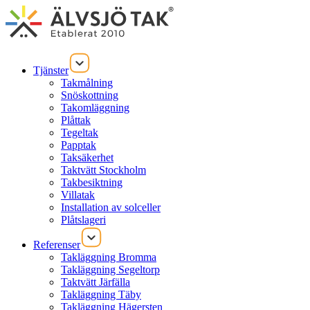
Tjänster
Takmålning
Snöskottning
Takomläggning
Plåttak
Tegeltak
Papptak
Taksäkerhet
Taktvätt Stockholm
Takbesiktning
Villatak
Installation av solceller
Plåtslageri
Referenser
Takläggning Bromma
Takläggning Segeltorp
Taktvätt Järfälla
Takläggning Täby
Takläggning Hägersten