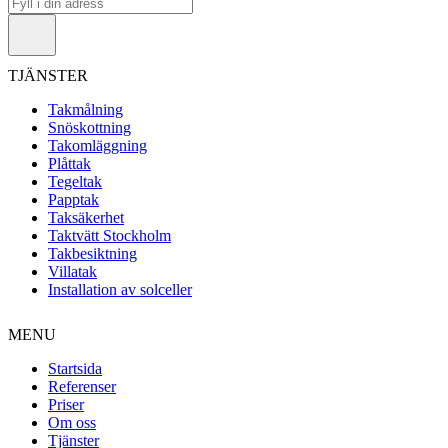
TJÄNSTER
Takmålning
Snöskottning
Takomläggning
Plåttak
Tegeltak
Papptak
Taksäkerhet
Taktvätt Stockholm
Takbesiktning
Villatak
Installation av solceller
MENU
Startsida
Referenser
Priser
Om oss
Tjänster