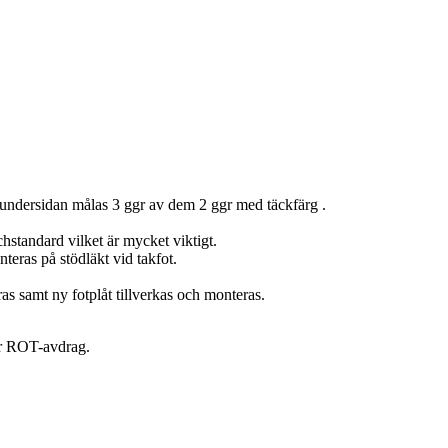
 undersidan målas 3 ggr av dem 2 ggr med täckfärg .
hstandard vilket är mycket viktigt.
eras på stödläkt vid takfot.
samt ny fotplåt tillverkas och monteras.
er ROT-avdrag.