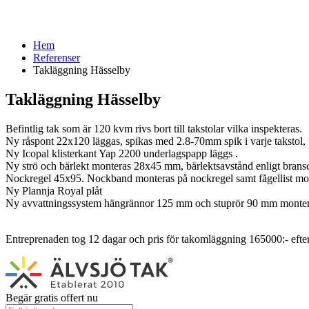
Hem
Referenser
Takläggning Hässelby
Takläggning Hässelby
Befintlig tak som är 120 kvm rivs bort till takstolar vilka inspekteras.
Ny råspont 22x120 läggas, spikas med 2.8-70mm spik i varje takstol,
Ny Icopal klisterkant Yap 2200 underlagspapp läggs .
Ny strö och bärlekt monteras 28x45 mm, bärlektsavstånd enligt bransc
Nockregel 45x95. Nockband monteras på nockregel samt fågellist mont
Ny Plannja Royal plåt
Ny avvattningssystem hängrännor 125 mm och stuprör 90 mm monteras 
Entreprenaden tog 12 dagar och pris för takomläggning 165000:- eft
Begär gratis offert nu