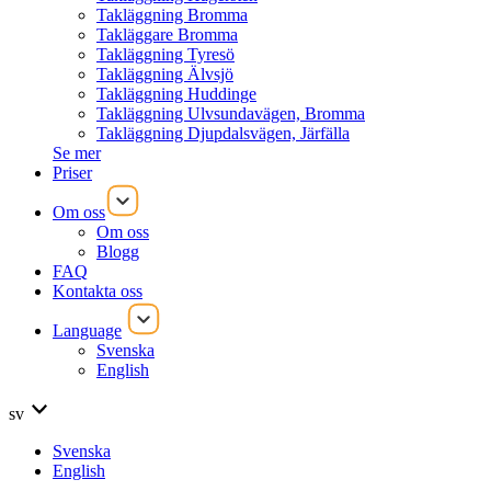
Takläggning Bromma
Takläggare Bromma
Takläggning Tyresö
Takläggning Älvsjö
Takläggning Huddinge
Takläggning Ulvsundavägen, Bromma
Takläggning Djupdalsvägen, Järfälla
Se mer
Priser
Om oss
Om oss
Blogg
FAQ
Kontakta oss
Language
Svenska
English
sv
Svenska
English