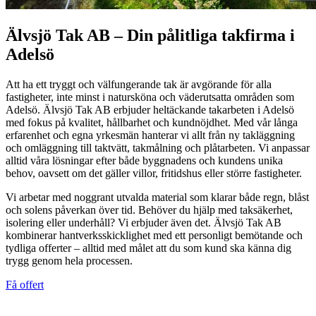
Älvsjö Tak AB – Din pålitliga takfirma i
Adelsö
Att ha ett tryggt och välfungerande tak är avgörande för alla
fastigheter, inte minst i natursköna och väderutsatta områden som
Adelsö. Älvsjö Tak AB erbjuder heltäckande takarbeten i Adelsö
med fokus på kvalitet, hållbarhet och kundnöjdhet. Med vår långa
erfarenhet och egna yrkesmän hanterar vi allt från ny takläggning
och omläggning till taktvätt, takmålning och plåtarbeten. Vi anpassar
alltid våra lösningar efter både byggnadens och kundens unika
behov, oavsett om det gäller villor, fritidshus eller större fastigheter.
Vi arbetar med noggrant utvalda material som klarar både regn, blåst
och solens påverkan över tid. Behöver du hjälp med taksäkerhet,
isolering eller underhåll? Vi erbjuder även det. Älvsjö Tak AB
kombinerar hantverksskicklighet med ett personligt bemötande och
tydliga offerter – alltid med målet att du som kund ska känna dig
trygg genom hela processen.
Få offert