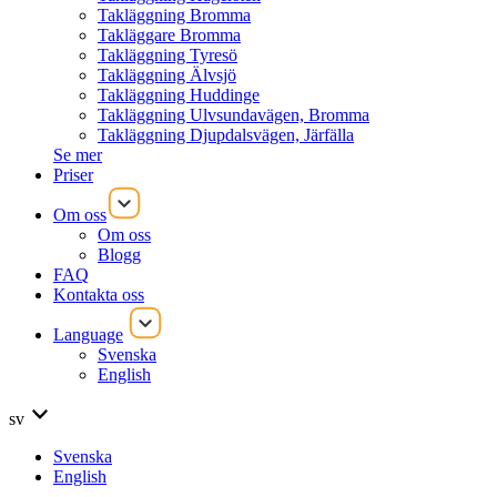
Takläggning Bromma
Takläggare Bromma
Takläggning Tyresö
Takläggning Älvsjö
Takläggning Huddinge
Takläggning Ulvsundavägen, Bromma
Takläggning Djupdalsvägen, Järfälla
Se mer
Priser
Om oss
Om oss
Blogg
FAQ
Kontakta oss
Language
Svenska
English
sv
Svenska
English