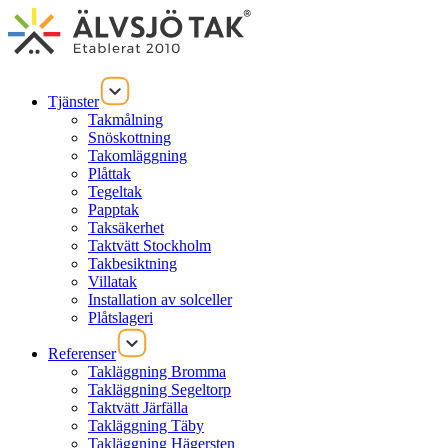
Tjänster
Takmålning
Snöskottning
Takomläggning
Plåttak
Tegeltak
Papptak
Taksäkerhet
Taktvätt Stockholm
Takbesiktning
Villatak
Installation av solceller
Plåtslageri
Referenser
Takläggning Bromma
Takläggning Segeltorp
Taktvätt Järfälla
Takläggning Täby
Takläggning Hägersten