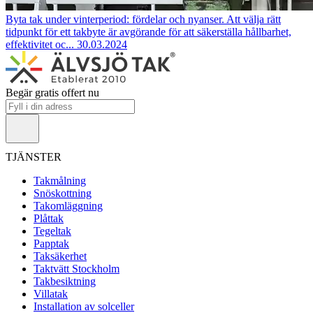
Byta tak under vinterperiod: fördelar och nyanser.
Att välja rätt
tidpunkt för ett takbyte är avgörande för att säkerställa hållbarhet,
effektivitet oc...
30.03.2024
Begär gratis offert nu
TJÄNSTER
Takmålning
Snöskottning
Takomläggning
Plåttak
Tegeltak
Papptak
Taksäkerhet
Taktvätt Stockholm
Takbesiktning
Villatak
Installation av solceller