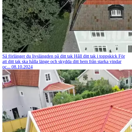
Så förlänger du livslängden på ditt tak
Håll ditt tak i toppskick För
att ditt tak ska hålla länge och skydda ditt hem från starka vindar
oc...
08.10.2024