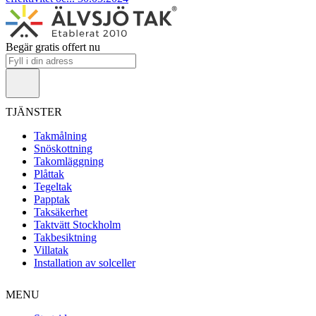
Begär gratis offert nu
TJÄNSTER
Takmålning
Snöskottning
Takomläggning
Plåttak
Tegeltak
Papptak
Taksäkerhet
Taktvätt Stockholm
Takbesiktning
Villatak
Installation av solceller
MENU