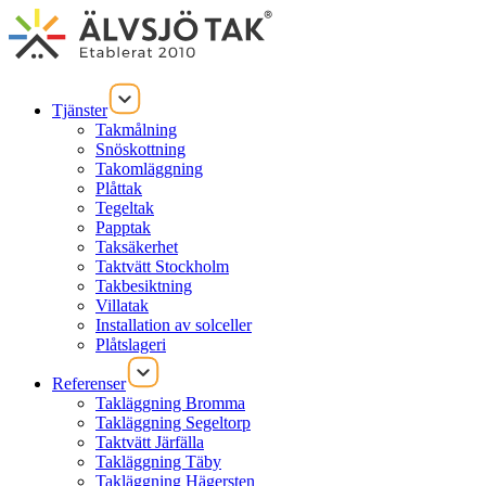
Tjänster
Takmålning
Snöskottning
Takomläggning
Plåttak
Tegeltak
Papptak
Taksäkerhet
Taktvätt Stockholm
Takbesiktning
Villatak
Installation av solceller
Plåtslageri
Referenser
Takläggning Bromma
Takläggning Segeltorp
Taktvätt Järfälla
Takläggning Täby
Takläggning Hägersten