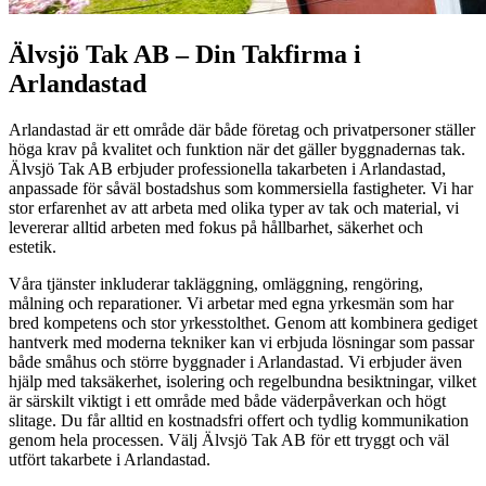
Älvsjö Tak AB – Din Takfirma i
Arlandastad
Arlandastad är ett område där både företag och privatpersoner ställer
höga krav på kvalitet och funktion när det gäller byggnadernas tak.
Älvsjö Tak AB erbjuder professionella takarbeten i Arlandastad,
anpassade för såväl bostadshus som kommersiella fastigheter. Vi har
stor erfarenhet av att arbeta med olika typer av tak och material, vi
levererar alltid arbeten med fokus på hållbarhet, säkerhet och
estetik.
Våra tjänster inkluderar takläggning, omläggning, rengöring,
målning och reparationer. Vi arbetar med egna yrkesmän som har
bred kompetens och stor yrkesstolthet. Genom att kombinera gediget
hantverk med moderna tekniker kan vi erbjuda lösningar som passar
både småhus och större byggnader i Arlandastad. Vi erbjuder även
hjälp med taksäkerhet, isolering och regelbundna besiktningar, vilket
är särskilt viktigt i ett område med både väderpåverkan och högt
slitage. Du får alltid en kostnadsfri offert och tydlig kommunikation
genom hela processen. Välj Älvsjö Tak AB för ett tryggt och väl
utfört takarbete i Arlandastad.