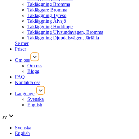
Takläggning Bromma
Takläggare Bromma
Takläggning Tyresö
Takläggning Älvsjö
Takläggning Huddinge
Takläggning Ulvsundavägen, Bromma
Takläggning Djupdalsvägen, Järfälla
Se mer
Priser
Om oss
Om oss
Blogg
FAQ
Kontakta oss
Language
Svenska
English
sv
Svenska
English