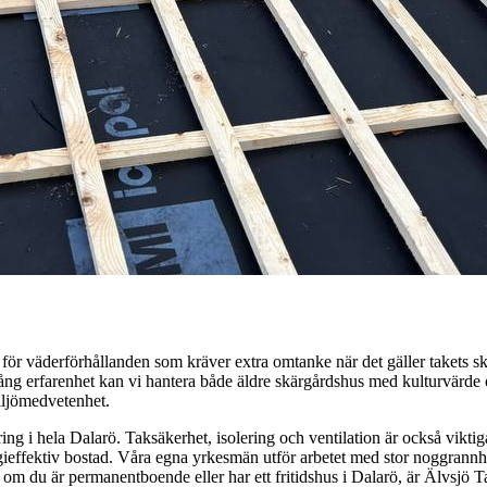
 för väderförhållanden som kräver extra omtanke när det gäller takets s
 lång erfarenhet kan vi hantera både äldre skärgårdshus med kulturvärde
miljömedvetenhet.
g i hela Dalarö. Taksäkerhet, isolering och ventilation är också viktiga 
gieffektiv bostad. Våra egna yrkesmän utför arbetet med stor noggrannhe
t om du är permanentboende eller har ett fritidshus i Dalarö, är Älvsjö 