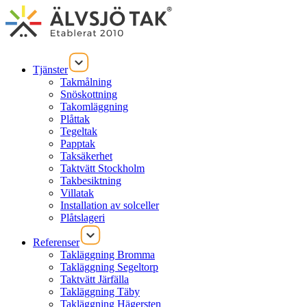
Tjänster
Takmålning
Snöskottning
Takomläggning
Plåttak
Tegeltak
Papptak
Taksäkerhet
Taktvätt Stockholm
Takbesiktning
Villatak
Installation av solceller
Plåtslageri
Referenser
Takläggning Bromma
Takläggning Segeltorp
Taktvätt Järfälla
Takläggning Täby
Takläggning Hägersten