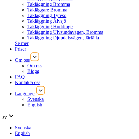
Takläggning Bromma
Takläggare Bromma
Takläggning Tyresö
Takläggning Älvsjö
Takläggning Huddinge
Takläggning Ulvsundavägen, Bromma
Takläggning Djupdalsvägen, Järfälla
Se mer
Priser
Om oss
Om oss
Blogg
FAQ
Kontakta oss
Language
Svenska
English
sv
Svenska
English