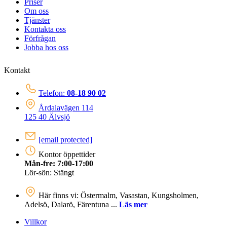
Priser
Om oss
Tjänster
Kontakta oss
Förfrågan
Jobba hos oss
Kontakt
Telefon:
08-18 90 02
Årdalavägen 114
125 40 Älvsjö
[email protected]
Kontor öppettider
Mån-fre: 7:00-17:00
Lör-sön: Stängt
Här finns vi: Östermalm, Vasastan, Kungsholmen,
Adelsö, Dalarö, Färentuna ...
Läs mer
Villkor