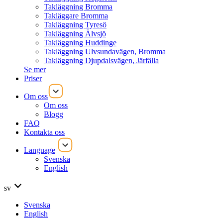
Takläggning Bromma
Takläggare Bromma
Takläggning Tyresö
Takläggning Älvsjö
Takläggning Huddinge
Takläggning Ulvsundavägen, Bromma
Takläggning Djupdalsvägen, Järfälla
Se mer
Priser
Om oss
Om oss
Blogg
FAQ
Kontakta oss
Language
Svenska
English
sv
Svenska
English