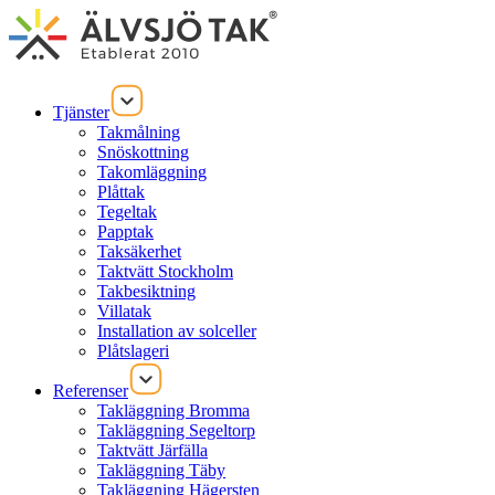
Tjänster
Takmålning
Snöskottning
Takomläggning
Plåttak
Tegeltak
Papptak
Taksäkerhet
Taktvätt Stockholm
Takbesiktning
Villatak
Installation av solceller
Plåtslageri
Referenser
Takläggning Bromma
Takläggning Segeltorp
Taktvätt Järfälla
Takläggning Täby
Takläggning Hägersten