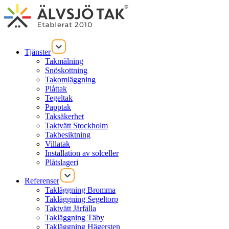
Tjänster
Takmålning
Snöskottning
Takomläggning
Plåttak
Tegeltak
Papptak
Taksäkerhet
Taktvätt Stockholm
Takbesiktning
Villatak
Installation av solceller
Plåtslageri
Referenser
Takläggning Bromma
Takläggning Segeltorp
Taktvätt Järfälla
Takläggning Täby
Takläggning Hägersten