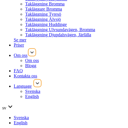
Takläggning Bromma
Takläggare Bromma
Takläggning Tyresö
Takläggning Älvsjö
Takläggning Huddinge
Takläggning Ulvsundavägen, Bromma
Takläggning Djupdalsvägen, Järfälla
Se mer
Priser
Om oss
Om oss
Blogg
FAQ
Kontakta oss
Language
Svenska
English
sv
Svenska
English