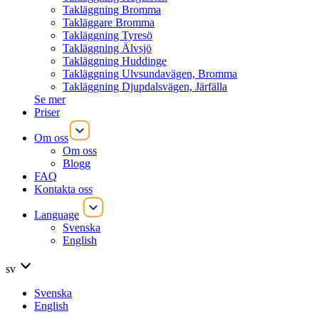
Takläggning Bromma
Takläggare Bromma
Takläggning Tyresö
Takläggning Älvsjö
Takläggning Huddinge
Takläggning Ulvsundavägen, Bromma
Takläggning Djupdalsvägen, Järfälla
Se mer
Priser
Om oss
Om oss
Blogg
FAQ
Kontakta oss
Language
Svenska
English
sv
Svenska
English