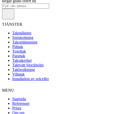
Begär gratis offert nu
TJÄNSTER
Takmålning
Snöskottning
Takomläggning
Plåttak
Tegeltak
Papptak
Taksäkerhet
Taktvätt Stockholm
Takbesiktning
Villatak
Installation av solceller
MENU
Startsida
Referenser
Priser
Om oss