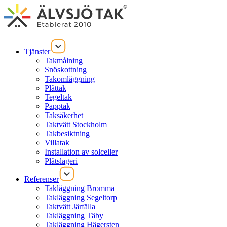
Tjänster
Takmålning
Snöskottning
Takomläggning
Plåttak
Tegeltak
Papptak
Taksäkerhet
Taktvätt Stockholm
Takbesiktning
Villatak
Installation av solceller
Plåtslageri
Referenser
Takläggning Bromma
Takläggning Segeltorp
Taktvätt Järfälla
Takläggning Täby
Takläggning Hägersten