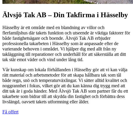
Älvsjö Tak AB – Din Takfirma i Hässelby
Hässelby är ett område med en blandning av villor och
flerfamiljshus där takets funktion och utseende är viktiga faktorer för
både fastighetsägare och boende. Älvsjö Tak AB erbjuder
professionella takarbeten i Hässelby som är anpassade efter de
varierande behoven i området. Vi hjälper dig med allt från ny
takläggning till reparationer och underhåll för att säkerställa att ditt
tak står emot väder och vind under lång tid.
Vår kunskap om lokala förhållanden i Hässelby gör att vi kan välja
rätt material och arbetsmetoder för att skapa hållbara tak som tål
både regn, snö och temperaturväxlingar. Vi sätter alltid kvalitet och
noggrannhet i fokus, vilket gör att du kan känna dig trygg med att
ditt tak är i goda händer. Med Älvsjö Tak AB som partner får du ett
takarbete som bidrar till att skydda din fastighet och förbättra dess
livslängd, oavsett takets utformning eller ålder.
Få offert