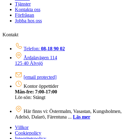
Tjänster
Kontakta oss
Förfrågan
Jobba hos oss
Kontakt
Telefon:
08-18 90 02
Årdalavägen 114
125 40 Älvsjö
[email protected]
Kontor öppettider
Mån-fre: 7:00-17:00
Lör-sön: Stängt
Här finns vi: Östermalm, Vasastan, Kungsholmen,
Adelsö, Dalarö, Färentuna ...
Läs mer
Villkor
Cookiepolicy
Integritetspolicy