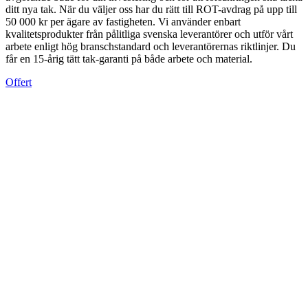
ditt nya tak. När du väljer oss har du rätt till ROT-avdrag på upp till
50 000 kr per ägare av fastigheten. Vi använder enbart
kvalitetsprodukter från pålitliga svenska leverantörer och utför vårt
arbete enligt hög branschstandard och leverantörernas riktlinjer. Du
får en 15-årig tätt tak-garanti på både arbete och material.
Offert