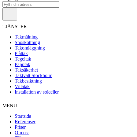
TJÄNSTER
Takmålning
Snöskottning
Takomläggning
Plåttak
Tegeltak
Papptak
Taksäkerhet
Taktvätt Stockholm
Takbesiktning
Villatak
Installation av solceller
MENU
Startsida
Referenser
Priser
Om oss