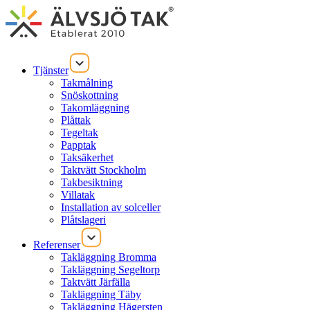
Tjänster
Takmålning
Snöskottning
Takomläggning
Plåttak
Tegeltak
Papptak
Taksäkerhet
Taktvätt Stockholm
Takbesiktning
Villatak
Installation av solceller
Plåtslageri
Referenser
Takläggning Bromma
Takläggning Segeltorp
Taktvätt Järfälla
Takläggning Täby
Takläggning Hägersten