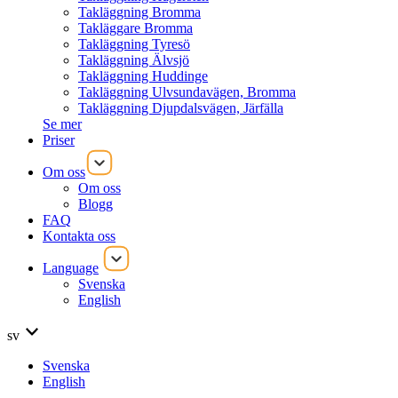
Takläggning Bromma
Takläggare Bromma
Takläggning Tyresö
Takläggning Älvsjö
Takläggning Huddinge
Takläggning Ulvsundavägen, Bromma
Takläggning Djupdalsvägen, Järfälla
Se mer
Priser
Om oss
Om oss
Blogg
FAQ
Kontakta oss
Language
Svenska
English
sv
Svenska
English