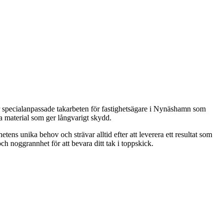
r specialanpassade takarbeten för fastighetsägare i Nynäshamn som
ra material som ger långvarigt skydd.
etens unika behov och strävar alltid efter att leverera ett resultat som
h noggrannhet för att bevara ditt tak i toppskick.