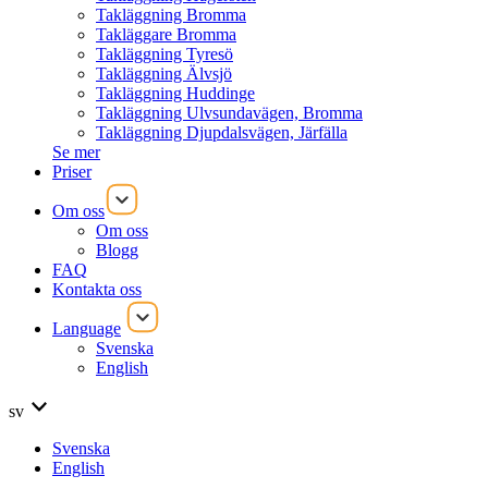
Takläggning Bromma
Takläggare Bromma
Takläggning Tyresö
Takläggning Älvsjö
Takläggning Huddinge
Takläggning Ulvsundavägen, Bromma
Takläggning Djupdalsvägen, Järfälla
Se mer
Priser
Om oss
Om oss
Blogg
FAQ
Kontakta oss
Language
Svenska
English
sv
Svenska
English