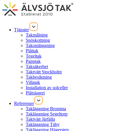
Tjänster
Takmålning
Snöskottning
Takomläggning
Plåttak
Tegeltak
Papptak
Taksäkerhet
Taktvätt Stockholm
Takbesiktning
Villatak
Installation av solceller
Plåtslageri
Referenser
Takläggning Bromma
Takläggning Segeltorp
Taktvätt Järfälla
Takläggning Täby
Takläggning Hägersten