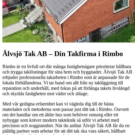
Älvsjö Tak AB – Din Takfirma i Rimbo
Rimbo är en livfull ort där många fastighetsägare prioriterar hållbara
och trygga taklösningar för sina hem och byggnader. Älvsjö Tak AB
erbjuder professionella takarbeten i Rimbo som är anpassade för de
lokala förhållandena. Vi tar hand om allt från ny takläggning till
reparation och underhåll, med fokus på att förlänga takets livslängd
och skydda fastigheten mot väder och slitage.
Med vår gedigna erfarenhet kan vi vägleda dig till de bästa
materialen och metoderna som passar just ditt tak i Rimbo. Oavsett
om det handlar om ett äldre hus som behöver omsorg eller ett
nybygge som kräver modern takteknik så utför vi arbetet med
precision och noggrannhet. När du anlitar Älvsjö Tak AB får du en
pålitlig partner som arbetar för att ditt tak ska vara säkert, hållbart