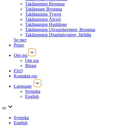
Takläggning Bromma
Takläggare Bromma
Takläggning Tyresö
Takläggning Älvsjö
Takläggning Huddinge
Takläggning Ulvsundavägen, Bromma
Takläggning Djupdalsvägen, Järfälla
Se mer
Priser
Om oss
Om oss
Blogg
FAQ
Kontakta oss
Language
Svenska
English
sv
Svenska
English