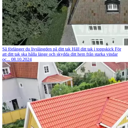
Så förlänger du livslängden på ditt tak
Håll ditt tak i toppskick För
att ditt tak ska hålla länge och skydda ditt hem från starka vindar
oc...
08.10.2024