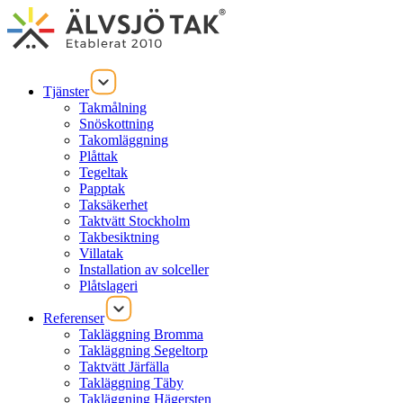
Tjänster
Takmålning
Snöskottning
Takomläggning
Plåttak
Tegeltak
Papptak
Taksäkerhet
Taktvätt Stockholm
Takbesiktning
Villatak
Installation av solceller
Plåtslageri
Referenser
Takläggning Bromma
Takläggning Segeltorp
Taktvätt Järfälla
Takläggning Täby
Takläggning Hägersten